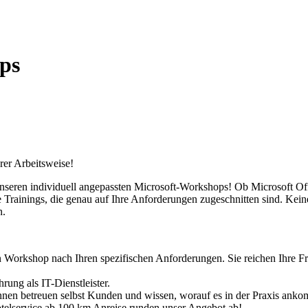
ps
rer Arbeitsweise!
 unseren individuell angepassten Microsoft-Workshops! Ob Microsoft 
Trainings, die genau auf Ihre Anforderungen zugeschnitten sind. Kein
n.
en Workshop nach Ihren spezifischen Anforderungen. Sie reichen Ihre Fr
hrung als IT-Dienstleister.
*innen betreuen selbst Kunden und wissen, worauf es in der Praxis anko
otelservice ab 100 km Anreise runden unser Angebot ab!