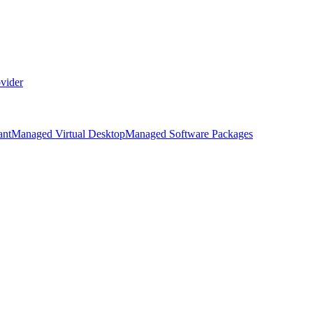
vider
ant
Managed Virtual Desktop
Managed Software Packages