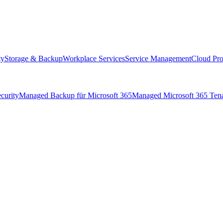
ty
Storage & Backup
Workplace Services
Service Management
Cloud Pro
curity
Managed Backup für Microsoft 365
Managed Microsoft 365 Ten