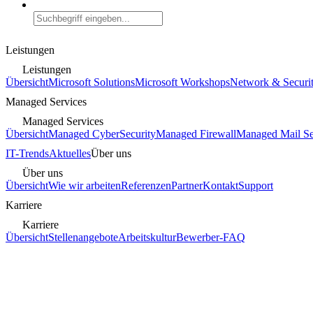
Leistungen
Leistungen
Übersicht
Microsoft Solutions
Microsoft Workshops
Network & Securi
Managed Services
Managed Services
Übersicht
Managed CyberSecurity
Managed Firewall
Managed Mail Se
IT-Trends
Aktuelles
Über uns
Über uns
Übersicht
Wie wir arbeiten
Referenzen
Partner
Kontakt
Support
Karriere
Karriere
Übersicht
Stellenangebote
Arbeitskultur
Bewerber-FAQ