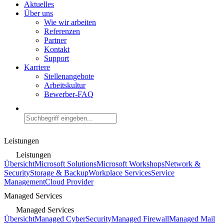
Aktuelles
Über uns
Wie wir arbeiten
Referenzen
Partner
Kontakt
Support
Karriere
Stellenangebote
Arbeitskultur
Bewerber-FAQ
Leistungen
Leistungen
Übersicht
Microsoft Solutions
Microsoft Workshops
Network &
Security
Storage & Backup
Workplace Services
Service
Management
Cloud Provider
Managed Services
Managed Services
Übersicht
Managed CyberSecurity
Managed Firewall
Managed Mail