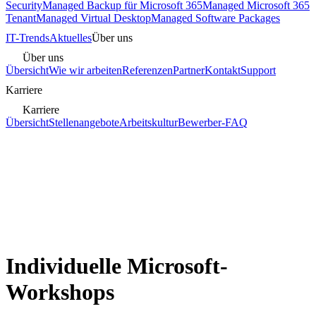
Security
Managed Backup für Microsoft 365
Managed Microsoft 365
Tenant
Managed Virtual Desktop
Managed Software Packages
IT-Trends
Aktuelles
Über uns
Über uns
Übersicht
Wie wir arbeiten
Referenzen
Partner
Kontakt
Support
Karriere
Karriere
Übersicht
Stellenangebote
Arbeitskultur
Bewerber-FAQ
Individuelle Microsoft-
Workshops