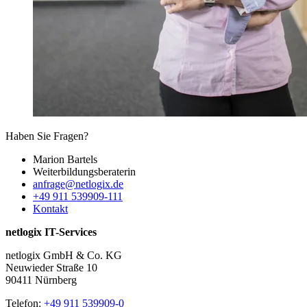
Haben Sie Fragen?
Marion Bartels
Weiterbildungs­beraterin
anfrage@netlogix.de
+49 911 539909-111
Kontakt
netlogix IT-Services
netlogix GmbH & Co. KG
Neuwieder Straße 10
90411 Nürnberg
Telefon:
+49 911 539909-0