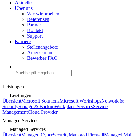
Aktuelles
Über uns
Wie wir arbeiten
Referenzen
Partner
Kontakt
Support
Karriere
Stellenangebote
Arbeitskultur
Bewerber-FAQ
Leistungen
Leistungen
Übersicht
Microsoft Solutions
Microsoft Workshops
Network &
Security
Storage & Backup
Workplace Services
Service
Management
Cloud Provider
Managed Services
Managed Services
Übersicht
Managed CyberSecurity
Managed Firewall
Managed Mail