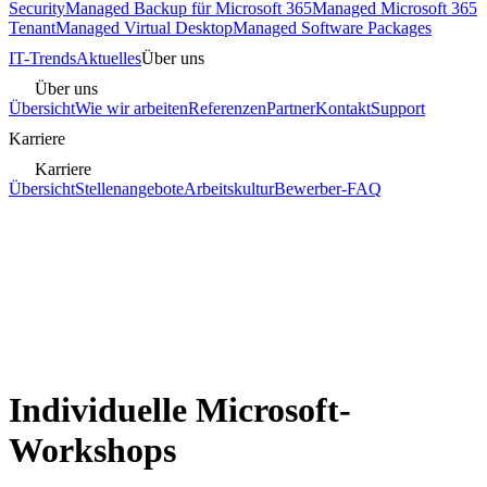
Security
Managed Backup für Microsoft 365
Managed Microsoft 365
Tenant
Managed Virtual Desktop
Managed Software Packages
IT-Trends
Aktuelles
Über uns
Über uns
Übersicht
Wie wir arbeiten
Referenzen
Partner
Kontakt
Support
Karriere
Karriere
Übersicht
Stellenangebote
Arbeitskultur
Bewerber-FAQ
Individuelle Microsoft-
Workshops