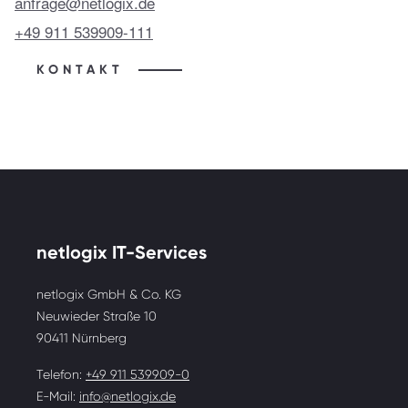
anfrage@netlogix.de
+49 911 539909-111
KONTAKT
netlogix IT-Services
netlogix GmbH & Co. KG
Neuwieder Straße 10
90411 Nürnberg
Telefon:
+49 911 539909-0
E-Mail:
info@netlogix.de