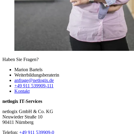
Haben Sie Fragen?
Marion Bartels
Weiterbildungs­beraterin
anfrage@netlogix.de
+49 911 539909-111
Kontakt
netlogix IT-Services
netlogix GmbH & Co. KG
Neuwieder Straße 10
90411 Nürnberg
Telefon:
+49 911 539909-0