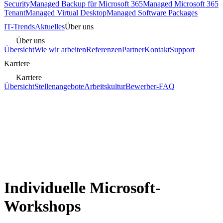
Security
Managed Backup für Microsoft 365
Managed Microsoft 365
Tenant
Managed Virtual Desktop
Managed Software Packages
IT-Trends
Aktuelles
Über uns
Über uns
Übersicht
Wie wir arbeiten
Referenzen
Partner
Kontakt
Support
Karriere
Karriere
Übersicht
Stellenangebote
Arbeitskultur
Bewerber-FAQ
Individuelle Microsoft-
Workshops