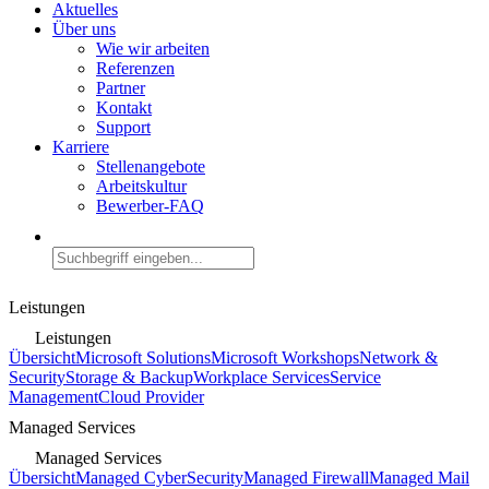
Aktuelles
Über uns
Wie wir arbeiten
Referenzen
Partner
Kontakt
Support
Karriere
Stellenangebote
Arbeitskultur
Bewerber-FAQ
Leistungen
Leistungen
Übersicht
Microsoft Solutions
Microsoft Workshops
Network &
Security
Storage & Backup
Workplace Services
Service
Management
Cloud Provider
Managed Services
Managed Services
Übersicht
Managed CyberSecurity
Managed Firewall
Managed Mail