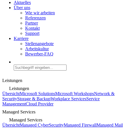
Aktuelles
Über uns
Wie wir arbeiten
Referenzen
Partner
Kontakt
Support
Karriere
Stellenangebote
Arbeitskultur
Bewerber-FAQ
Leistungen
Leistungen
Übersicht
Microsoft Solutions
Microsoft Workshops
Network &
Security
Storage & Backup
Workplace Services
Service
Management
Cloud Provider
Managed Services
Managed Services
Übersicht
Managed CyberSecurity
Managed Firewall
Managed Mail