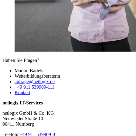
Haben Sie Fragen?
Marion Bartels
Weiterbildungs­beraterin
anfrage@netlogix.de
+49 911 539909-111
Kontakt
netlogix IT-Services
netlogix GmbH & Co. KG
Neuwieder Straße 10
90411 Nürnberg
Telefon:
+49 911 539909-0