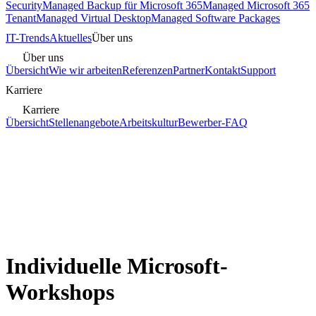
Security
Managed Backup für Microsoft 365
Managed Microsoft 365
Tenant
Managed Virtual Desktop
Managed Software Packages
IT-Trends
Aktuelles
Über uns
Über uns
Übersicht
Wie wir arbeiten
Referenzen
Partner
Kontakt
Support
Karriere
Karriere
Übersicht
Stellenangebote
Arbeitskultur
Bewerber-FAQ
Individuelle Microsoft-
Workshops