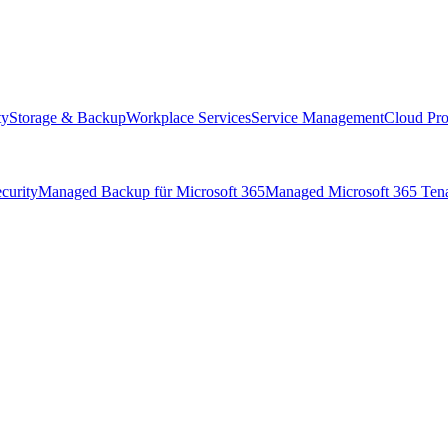
ty
Storage & Backup
Workplace Services
Service Management
Cloud Pro
curity
Managed Backup für Microsoft 365
Managed Microsoft 365 Ten