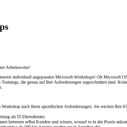
ps
rer Arbeitsweise!
 unseren individuell angepassten Microsoft-Workshops! Ob Microsoft 
Trainings, die genau auf Ihre Anforderungen zugeschnitten sind. Kein
n.
en Workshop nach Ihren spezifischen Anforderungen. Sie reichen Ihre Fr
hrung als IT-Dienstleister.
*innen betreuen selbst Kunden und wissen, worauf es in der Praxis anko
otelservice ab 100 km Anreise runden unser Angebot ab!