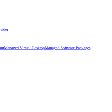
vider
ant
Managed Virtual Desktop
Managed Software Packages