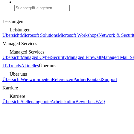
Leistungen
Leistungen
Übersicht
Microsoft Solutions
Microsoft Workshops
Network & Securi
Managed Services
Managed Services
Übersicht
Managed CyberSecurity
Managed Firewall
Managed Mail Se
IT-Trends
Aktuelles
Über uns
Über uns
Übersicht
Wie wir arbeiten
Referenzen
Partner
Kontakt
Support
Karriere
Karriere
Übersicht
Stellenangebote
Arbeitskultur
Bewerber-FAQ