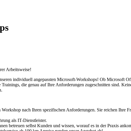
ps
rer Arbeitsweise!
 unseren individuell angepassten Microsoft-Workshops! Ob Microsoft 
Trainings, die genau auf Ihre Anforderungen zugeschnitten sind. Kein
n.
en Workshop nach Ihren spezifischen Anforderungen. Sie reichen Ihre Fr
hrung als IT-Dienstleister.
*innen betreuen selbst Kunden und wissen, worauf es in der Praxis anko
otelservice ab 100 km Anreise runden unser Angebot ab!