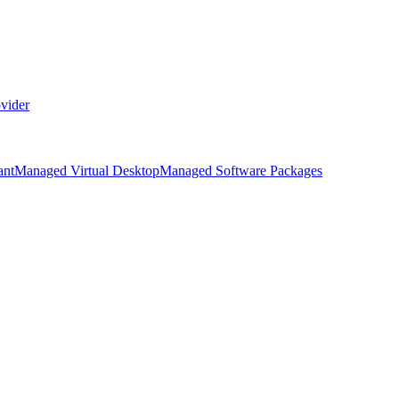
vider
ant
Managed Virtual Desktop
Managed Software Packages