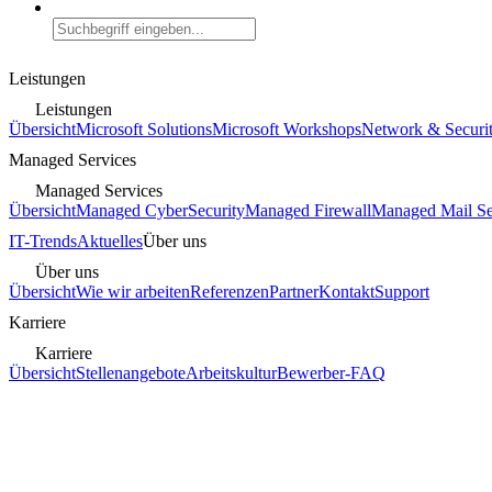
Leistungen
Leistungen
Übersicht
Microsoft Solutions
Microsoft Workshops
Network & Securi
Managed Services
Managed Services
Übersicht
Managed CyberSecurity
Managed Firewall
Managed Mail Se
IT-Trends
Aktuelles
Über uns
Über uns
Übersicht
Wie wir arbeiten
Referenzen
Partner
Kontakt
Support
Karriere
Karriere
Übersicht
Stellenangebote
Arbeitskultur
Bewerber-FAQ