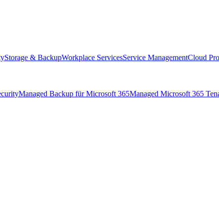
ty
Storage & Backup
Workplace Services
Service Management
Cloud Pro
curity
Managed Backup für Microsoft 365
Managed Microsoft 365 Ten