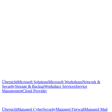
Übersicht
Microsoft Solutions
Microsoft Workshops
Network &
Security
Storage & Backup
Workplace Services
Service
Management
Cloud Provider
Übersicht
Managed CyberSecurity
Managed Firewall
Managed Mail