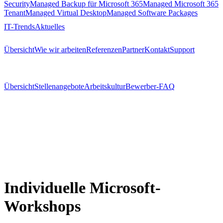
Security
Managed Backup für Microsoft 365
Managed Microsoft 365
Tenant
Managed Virtual Desktop
Managed Software Packages
IT-Trends
Aktuelles
Übersicht
Wie wir arbeiten
Referenzen
Partner
Kontakt
Support
Übersicht
Stellenangebote
Arbeitskultur
Bewerber-FAQ
Individuelle Microsoft-
Workshops