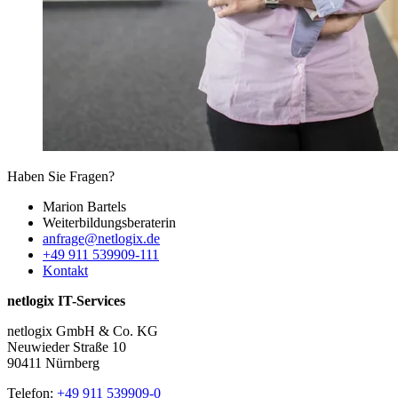
Haben Sie Fragen?
Marion Bartels
Weiterbildungs­beraterin
anfrage@netlogix.de
+49 911 539909-111
Kontakt
netlogix IT-Services
netlogix GmbH & Co. KG
Neuwieder Straße 10
90411 Nürnberg
Telefon:
+49 911 539909-0