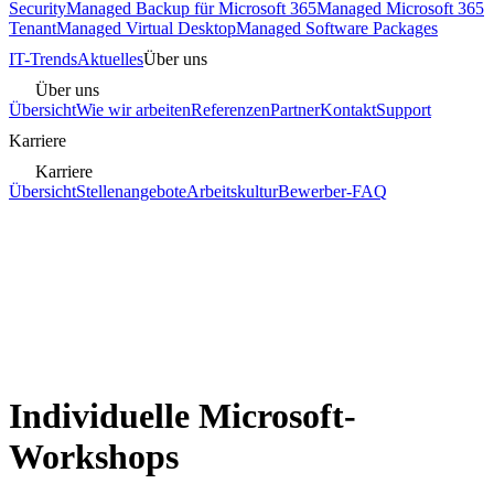
Security
Managed Backup für Microsoft 365
Managed Microsoft 365
Tenant
Managed Virtual Desktop
Managed Software Packages
IT-Trends
Aktuelles
Über uns
Über uns
Übersicht
Wie wir arbeiten
Referenzen
Partner
Kontakt
Support
Karriere
Karriere
Übersicht
Stellenangebote
Arbeitskultur
Bewerber-FAQ
Individuelle Microsoft-
Workshops