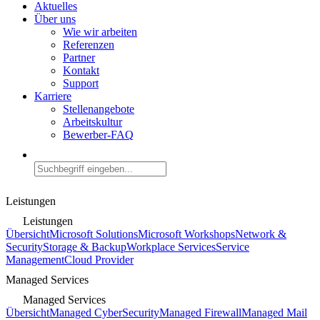
Aktuelles
Über uns
Wie wir arbeiten
Referenzen
Partner
Kontakt
Support
Karriere
Stellenangebote
Arbeitskultur
Bewerber-FAQ
Leistungen
Leistungen
Übersicht
Microsoft Solutions
Microsoft Workshops
Network &
Security
Storage & Backup
Workplace Services
Service
Management
Cloud Provider
Managed Services
Managed Services
Übersicht
Managed CyberSecurity
Managed Firewall
Managed Mail