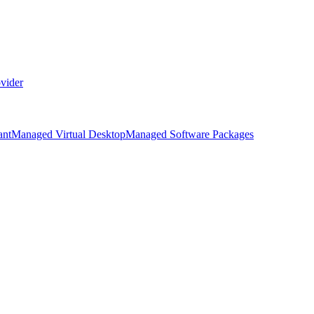
vider
ant
Managed Virtual Desktop
Managed Software Packages