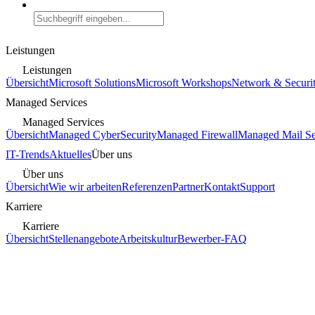
Leistungen
Leistungen
Übersicht
Microsoft Solutions
Microsoft Workshops
Network & Securi
Managed Services
Managed Services
Übersicht
Managed CyberSecurity
Managed Firewall
Managed Mail Se
IT-Trends
Aktuelles
Über uns
Über uns
Übersicht
Wie wir arbeiten
Referenzen
Partner
Kontakt
Support
Karriere
Karriere
Übersicht
Stellenangebote
Arbeitskultur
Bewerber-FAQ