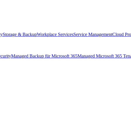
ty
Storage & Backup
Workplace Services
Service Management
Cloud Pro
curity
Managed Backup für Microsoft 365
Managed Microsoft 365 Ten