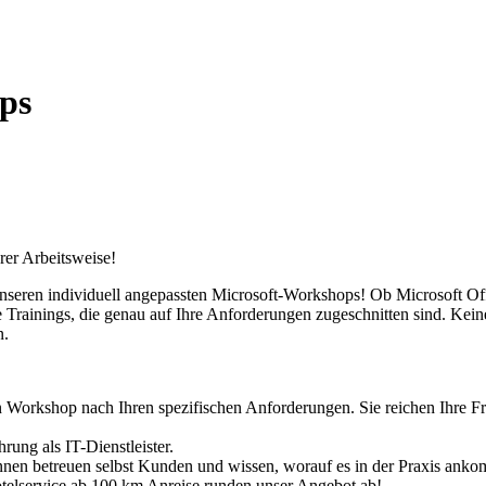
ps
rer Arbeitsweise!
 unseren individuell angepassten Microsoft-Workshops! Ob Microsoft 
Trainings, die genau auf Ihre Anforderungen zugeschnitten sind. Kein
n.
en Workshop nach Ihren spezifischen Anforderungen. Sie reichen Ihre Fr
hrung als IT-Dienstleister.
*innen betreuen selbst Kunden und wissen, worauf es in der Praxis anko
otelservice ab 100 km Anreise runden unser Angebot ab!