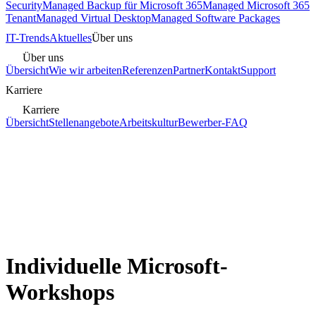
Security
Managed Backup für Microsoft 365
Managed Microsoft 365
Tenant
Managed Virtual Desktop
Managed Software Packages
IT-Trends
Aktuelles
Über uns
Über uns
Übersicht
Wie wir arbeiten
Referenzen
Partner
Kontakt
Support
Karriere
Karriere
Übersicht
Stellenangebote
Arbeitskultur
Bewerber-FAQ
Individuelle Microsoft-
Workshops