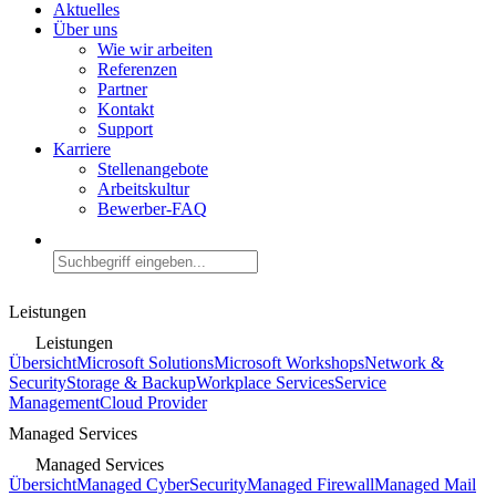
Aktuelles
Über uns
Wie wir arbeiten
Referenzen
Partner
Kontakt
Support
Karriere
Stellenangebote
Arbeitskultur
Bewerber-FAQ
Leistungen
Leistungen
Übersicht
Microsoft Solutions
Microsoft Workshops
Network &
Security
Storage & Backup
Workplace Services
Service
Management
Cloud Provider
Managed Services
Managed Services
Übersicht
Managed CyberSecurity
Managed Firewall
Managed Mail