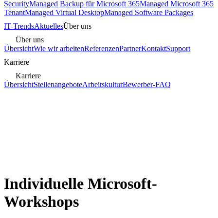
Security
Managed Backup für Microsoft 365
Managed Microsoft 365
Tenant
Managed Virtual Desktop
Managed Software Packages
IT-Trends
Aktuelles
Über uns
Über uns
Übersicht
Wie wir arbeiten
Referenzen
Partner
Kontakt
Support
Karriere
Karriere
Übersicht
Stellenangebote
Arbeitskultur
Bewerber-FAQ
Individuelle Microsoft-
Workshops