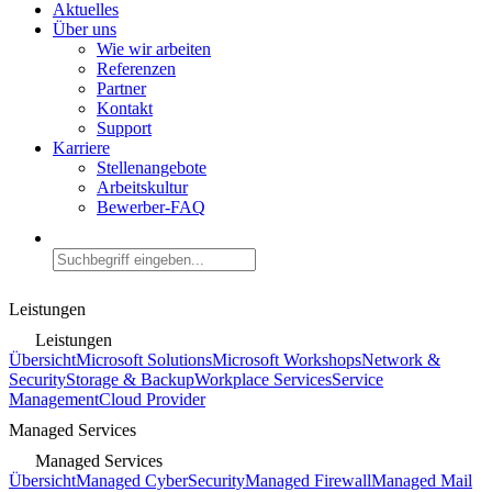
Aktuelles
Über uns
Wie wir arbeiten
Referenzen
Partner
Kontakt
Support
Karriere
Stellenangebote
Arbeitskultur
Bewerber-FAQ
Leistungen
Leistungen
Übersicht
Microsoft Solutions
Microsoft Workshops
Network &
Security
Storage & Backup
Workplace Services
Service
Management
Cloud Provider
Managed Services
Managed Services
Übersicht
Managed CyberSecurity
Managed Firewall
Managed Mail