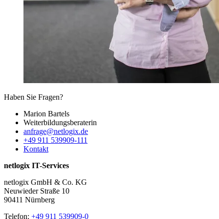
Haben Sie Fragen?
Marion Bartels
Weiterbildungs­beraterin
anfrage@netlogix.de
+49 911 539909-111
Kontakt
netlogix IT-Services
netlogix GmbH & Co. KG
Neuwieder Straße 10
90411 Nürnberg
Telefon:
+49 911 539909-0