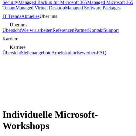
Security
Managed Backup für Microsoft 365
Managed Microsoft 365
Tenant
Managed Virtual Desktop
Managed Software Packages
IT-Trends
Aktuelles
Über uns
Über uns
Übersicht
Wie wir arbeiten
Referenzen
Partner
Kontakt
Support
Karriere
Karriere
Übersicht
Stellenangebote
Arbeitskultur
Bewerber-FAQ
Individuelle Microsoft-
Workshops