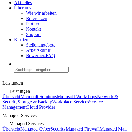
Aktuelles
Über uns
Wie wir arbeiten
Referenzen
Partner
Kontakt
Support
Karriere
Stellenangebote
Arbeitskultur
Bewerber-FAQ
Leistungen
Leistungen
Übersicht
Microsoft Solutions
Microsoft Workshops
Network &
Security
Storage & Backup
Workplace Services
Service
Management
Cloud Provider
Managed Services
Managed Services
Übersicht
Managed CyberSecurity
Managed Firewall
Managed Mail