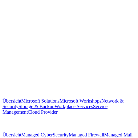
Übersicht
Microsoft Solutions
Microsoft Workshops
Network &
Security
Storage & Backup
Workplace Services
Service
Management
Cloud Provider
Übersicht
Managed CyberSecurity
Managed Firewall
Managed Mail