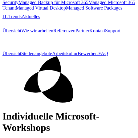
Security
Managed Backup für Microsoft 365
Managed Microsoft 365
Tenant
Managed Virtual Desktop
Managed Software Packages
IT-Trends
Aktuelles
Übersicht
Wie wir arbeiten
Referenzen
Partner
Kontakt
Support
Übersicht
Stellenangebote
Arbeitskultur
Bewerber-FAQ
Individuelle Microsoft-
Workshops