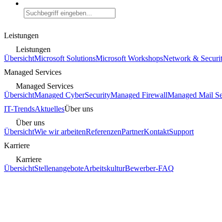
Leistungen
Leistungen
Übersicht
Microsoft Solutions
Microsoft Workshops
Network & Securi
Managed Services
Managed Services
Übersicht
Managed CyberSecurity
Managed Firewall
Managed Mail Se
IT-Trends
Aktuelles
Über uns
Über uns
Übersicht
Wie wir arbeiten
Referenzen
Partner
Kontakt
Support
Karriere
Karriere
Übersicht
Stellenangebote
Arbeitskultur
Bewerber-FAQ