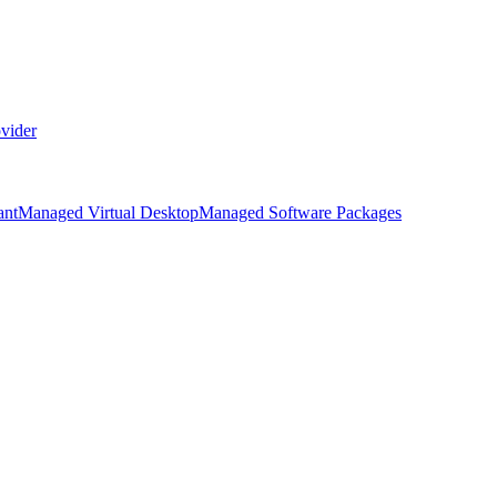
vider
ant
Managed Virtual Desktop
Managed Software Packages