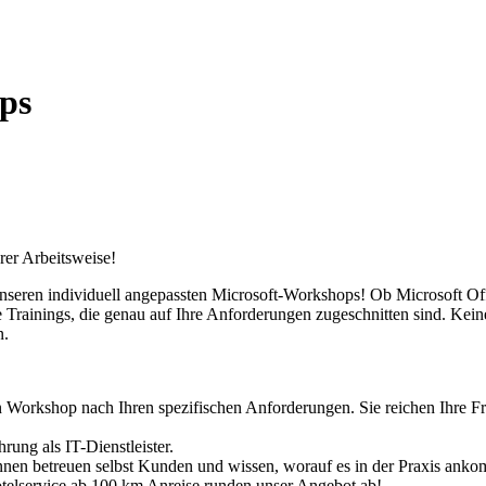
ps
rer Arbeitsweise!
 unseren individuell angepassten Microsoft-Workshops! Ob Microsoft 
Trainings, die genau auf Ihre Anforderungen zugeschnitten sind. Kein
n.
en Workshop nach Ihren spezifischen Anforderungen. Sie reichen Ihre Fr
hrung als IT-Dienstleister.
*innen betreuen selbst Kunden und wissen, worauf es in der Praxis anko
otelservice ab 100 km Anreise runden unser Angebot ab!