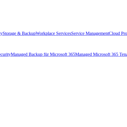
ty
Storage & Backup
Workplace Services
Service Management
Cloud Pro
curity
Managed Backup für Microsoft 365
Managed Microsoft 365 Ten