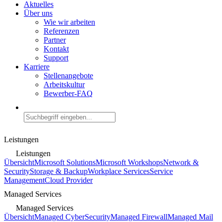
Aktuelles
Über uns
Wie wir arbeiten
Referenzen
Partner
Kontakt
Support
Karriere
Stellenangebote
Arbeitskultur
Bewerber-FAQ
Leistungen
Leistungen
Übersicht
Microsoft Solutions
Microsoft Workshops
Network &
Security
Storage & Backup
Workplace Services
Service
Management
Cloud Provider
Managed Services
Managed Services
Übersicht
Managed CyberSecurity
Managed Firewall
Managed Mail