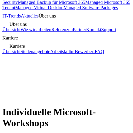
Security
Managed Backup für Microsoft 365
Managed Microsoft 365
Tenant
Managed Virtual Desktop
Managed Software Packages
IT-Trends
Aktuelles
Über uns
Über uns
Übersicht
Wie wir arbeiten
Referenzen
Partner
Kontakt
Support
Karriere
Karriere
Übersicht
Stellenangebote
Arbeitskultur
Bewerber-FAQ
Individuelle Microsoft-
Workshops